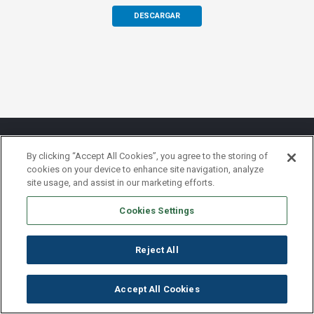
DESCARGAR
By clicking “Accept All Cookies”, you agree to the storing of
cookies on your device to enhance site navigation, analyze
Pie de página Global
Nota legal
site usage, and assist in our marketing efforts.
Política de Privacidad
Cookies Settings
Reject All
Accept All Cookies