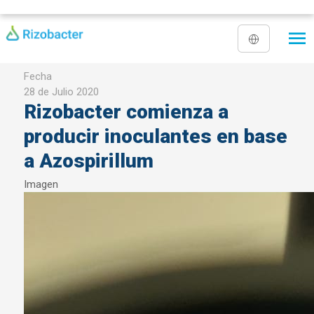
Pasar al contenido principal
Fecha
28 de Julio 2020
Rizobacter comienza a
producir inoculantes en base
a Azospirillum
Imagen